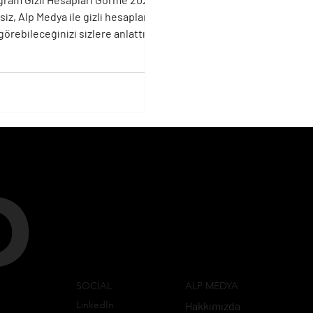
siz, Alp Medya ile gizli hesapları
görebileceğinizi sizlere anlattık.
P
SOCIAL
ALP MEDYA
LinkedIn
Hakkımızda