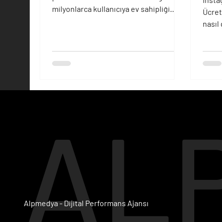
milyonlarca kullanıcıya ev sahipliği
Ücret
yapıyor. Bu devasa kullanıcı kitlesi,
nasıl 
markalar, girişimciler ve içerik
üreticileri için büyük bir fırsat sunuyor.
Ancak, Instagram'da görünürlüğünüzü
artırmak ve geniş bir kitleye ulaşmak
her zaman kolay değil. İşte bu noktada,
Instagram Keşfet'in büyük bir rol
oynadığı bilinmelidir. Instagram
AL
Keşfet, içeriklerinizi daha fazla kişiye
ulaştırmanızı sağlayan bir araçtır v
Alpmedya - Dijital Performans Ajansı