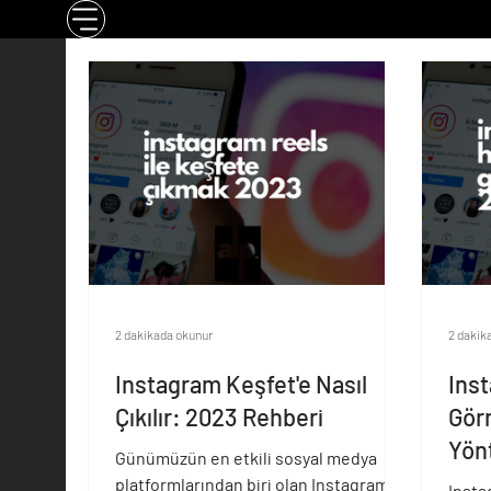
2 dakikada okunur
2 dakik
Instagram Keşfet'e Nasıl
Inst
Çıkılır: 2023 Rehberi
Görm
Yön
Günümüzün en etkili sosyal medya
platformlarından biri olan Instagram,
Insta