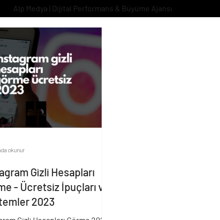
Alp Medya | Dijital Performans & Büyüme Ajansı
ada okunur
agram Gizli Hesapları
e - Ücretsiz İpuçları ve
temler 2023
gram Gizli Hesapları Görme 2023