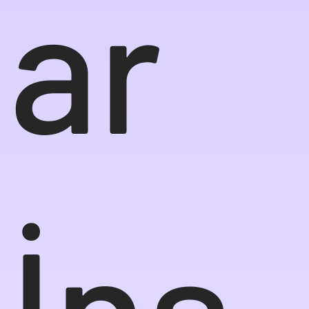
ar
İnş