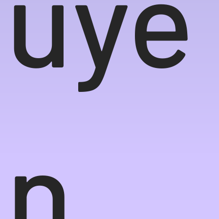
üye
n